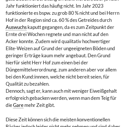
Jahr funktioniert das häufig nicht. Im Jahr 2023
funktionierte es bspw. zu grob 80 % nicht und bei Herrn
Hof in der Region sind ca. 60 % des Getreides durch
Auswuchs
kaputt gegangen, da es zum Zeitpunkt der
Ernte drei Wochen regnete und man nicht auf den
Acker konnte. Zudem wird qualitativ hochwertiger
Elite-Weizen auf Grund der ungeeigneten Böden und
geringer Erträge kaum mehr angebaut. Den Grund
hierfür sieht Herr Hof zum einen bei der
Düngemittelverordnung, zum anderen aber vor allem
bei den Kund:innnen, welche nicht bereit seien, für
Qualität zu bezahlen.
Dennoch, sagt er, kann auch mit weniger Eiweißgehalt
erfolgreich gebacken werden, wenn man dem Teig für
die
Gare
mehr Zeit gibt.
Diese Zeit können sich die meisten konventionellen
Bäcker jedoch leider nicht mehr nehmen und sind daher