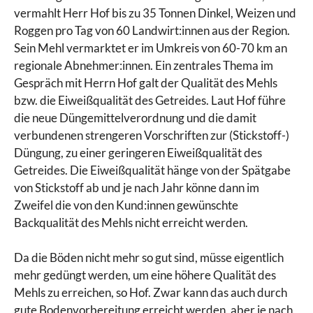
vermahlt Herr Hof bis zu 35 Tonnen Dinkel, Weizen und
Roggen pro Tag von 60 Landwirt:innen aus der Region.
Sein Mehl vermarktet er im Umkreis von 60-70 km an
regionale Abnehmer:innen. Ein zentrales Thema im
Gespräch mit Herrn Hof galt der Qualität des Mehls
bzw. die Eiweißqualität des Getreides. Laut Hof führe
die neue Düngemittelverordnung und die damit
verbundenen strengeren Vorschriften zur (Stickstoff-)
Düngung, zu einer geringeren Eiweißqualität des
Getreides. Die Eiweißqualität hänge von der Spätgabe
von Stickstoff ab und je nach Jahr könne dann im
Zweifel die von den Kund:innen gewünschte
Backqualität des Mehls nicht erreicht werden.
Da die Böden nicht mehr so gut sind, müsse eigentlich
mehr gedüngt werden, um eine höhere Qualität des
Mehls zu erreichen, so Hof. Zwar kann das auch durch
gute Bodenvorbereitung erreicht werden, aber je nach