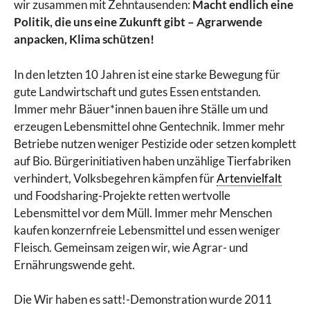
wir zusammen mit Zehntausenden:
Macht endlich eine
Politik, die uns eine Zukunft gibt – Agrarwende
anpacken, Klima schützen!
In den letzten 10 Jahren ist eine starke Bewegung für
gute Landwirtschaft und gutes Essen entstanden.
Immer mehr Bäuer*innen bauen ihre Ställe um und
erzeugen Lebensmittel ohne Gentechnik. Immer mehr
Betriebe nutzen weniger Pestizide oder setzen komplett
auf Bio. Bürgerinitiativen haben unzählige Tierfabriken
verhindert, Volksbegehren kämpfen für
Artenvielfalt
und Foodsharing-Projekte retten wertvolle
Lebensmittel vor dem Müll. Immer mehr Menschen
kaufen konzernfreie Lebensmittel und essen weniger
Fleisch. Gemeinsam zeigen wir, wie Agrar- und
Ernährungswende geht.
Die Wir haben es satt!-Demonstration wurde 2011