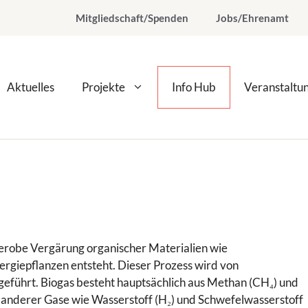
Mitgliedschaft/Spenden
Jobs/Ehrenamt
Aktuelles
Projekte
Info Hub
Veranstaltu
naerobe Vergärung organischer Materialien wie
nergiepflanzen entsteht. Dieser Prozess wird von
eführt. Biogas besteht hauptsächlich aus Methan (CH₄) und
 anderer Gase wie Wasserstoff (H₂) und Schwefelwasserstoff