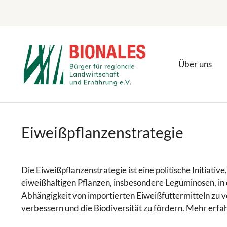
Zum
Inhalt
springen
Über uns
Eiweißpflanzenstrategie
Die Eiweißpflanzenstrategie ist eine politische Initiati
eiweißhaltigen Pflanzen, insbesondere Leguminosen, in de
Abhängigkeit von importierten Eiweißfuttermitteln zu v
verbessern und die Biodiversität zu fördern. Mehr erfah