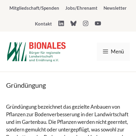
Zum
Mitgliedschaft/Spenden
Jobs/Ehrenamt
Newsletter
Inhalt
springen
Kontakt
Menü
Gründüngung
Gründüngung bezeichnet das gezielte Anbauen von
Pflanzen zur Bodenverbesserung in der Landwirtschaft
und im Gartenbau. Die Pflanzen werden nicht geerntet,
sondern gemulcht oder untergepflügt, was sowohl zur