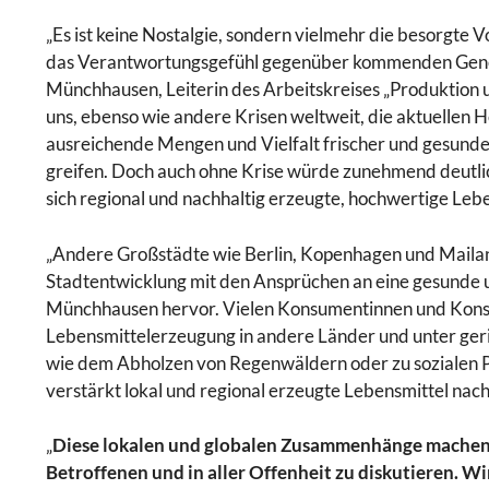
„Es ist keine Nostalgie, sondern vielmehr die besorgte
das Verantwortungsgefühl gegenüber kommenden Generat
Münchhausen, Leiterin des Arbeitskreises „Produktion
uns, ebenso wie andere Krisen weltweit, die aktuellen 
ausreichende Mengen und Vielfalt frischer und gesunde
greifen. Doch auch ohne Krise würde zunehmend deutl
sich regional und nachhaltig erzeugte, hochwertige Leb
„Andere Großstädte wie Berlin, Kopenhagen und Mailand
Stadtentwicklung mit den Ansprüchen an eine gesunde u
Münchhausen hervor. Vielen Konsumentinnen und Konsu
Lebensmittelerzeugung in andere Länder und unter geri
wie dem Abholzen von Regenwäldern oder zu sozialen P
verstärkt lokal und regional erzeugte Lebensmittel nac
„
Diese lokalen und globalen Zusammenhänge machen es
Betroffenen und in aller Offenheit zu diskutieren. W