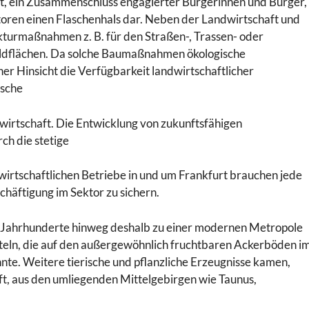
t, ein Zusammenschluss engagierter Bürgerinnen und Bürger,
ktoren einen Flaschenhals dar. Neben der Landwirtschaft und
urmaßnahmen z. B. für den Straßen-, Trassen- oder
aldflächen. Da solche Baumaßnahmen ökologische
er Hinsicht die Verfügbarkeit landwirtschaftlicher
tsche
wirtschaft. Die Entwicklung von zukunftsfähigen
rch die stetige
irtschaftlichen Betriebe in und um Frankfurt brauchen jede
häftigung im Sektor zu sichern.
ie Jahrhunderte hinweg deshalb zu einer modernen Metropole
tteln, die auf den außergewöhnlich fruchtbaren Ackerböden i
e. Weitere tierische und pflanzliche Erzeugnisse kamen,
ft, aus den umliegenden Mittelgebirgen wie Taunus,