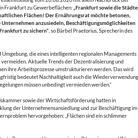
 in Frankfurt zu Gewerbeflächen:
„Frankfurt sowie die Städte
haftlichen Flächen! Der Ernährungsrat möchte betonen,
eue Unternehmen anzusiedeln, Beschäftigungsmöglichkeiten
Frankfurt zu sichern“
, so Bärbel Praetorius, Sprecherin des
d Umgebung, die eines intelligenten regionalen Managements
 vermeiden. Aktuelle Trends der Dezentralisierung und
hmen ihre Arbeitsprozesse umstrukturieren werden. Das wird
ngfristig bedeutet Nachhaltigkeit auch die Wiederverwendun
rsiegelungen müssen unbedingt vermieden werden.“
elskammer sowie der Wirtschaftsförderung hatten in
cklung der Unternehmensansiedlung und zur Beschäftigung im
Kernproblem hervorgehoben: „Flächen sind ein schlimmer