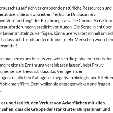
 Vorausschau auf sich verknappende natürliche Ressourcen und
ionen, die uns antreiben!“ erklärte Dr. Susanne v.
 und Vermarktung“ des Ernährungsrats. Die Corona-Krise führ
Herausforderungen verstärkt vor Augen. Die Sorge, nicht über
r Lebensmitteln zu verfügen, könne unerwartet schnell um sic
ich, dass sich Trends ändern. Immer mehr Menschen wünschen
ensmittel!
 machen es uns bereits vor, wie sich die globalen Trends der
nd regionale Ernährung vereinbaren lassen“, hebt Frau v.
menten sei bewusst, dass das Verlagern der
ngen rechtlichen Auflagen zu negativen ökologischen Effekte
roblemen führt. Dem wollen sie entgegenwirken und fragen
h.
 unerlässlich, den Verlust von Ackerflächen mit allen
ir sehen, dass die Gruppe der Frankfurter Bürgerinnen und