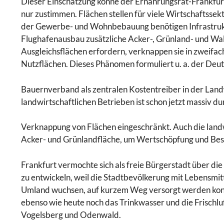
Dieser Einschätzung könne der Ernährungsrat-Frankfur
nur zustimmen. Flächen stellen für viele Wirtschaftsse
der Gewerbe- und Wohnbebauung benötigen Infrastrukt
Flughafenausbau zusätzliche Acker-, Grünland- und W
Ausgleichsflächen erfordern, verknappen sie in zweifach
Nutzflächen. Dieses Phänomen formuliert u. a. der Deu
Bauernverband als zentralen Kostentreiber in der Land
landwirtschaftlichen Betrieben ist schon jetzt massiv du
Verknappung von Flächen eingeschränkt. Auch die landw
Acker- und Grünlandfläche, um Wertschöpfung und Besc
Frankfurt vermochte sich als freie Bürgerstadt über d
zu entwickeln, weil die Stadtbevölkerung mit Lebensmi
Umland wuchsen, auf kurzem Weg versorgt werden konnt
ebenso wie heute noch das Trinkwasser und die Frischlu
Vogelsberg und Odenwald.