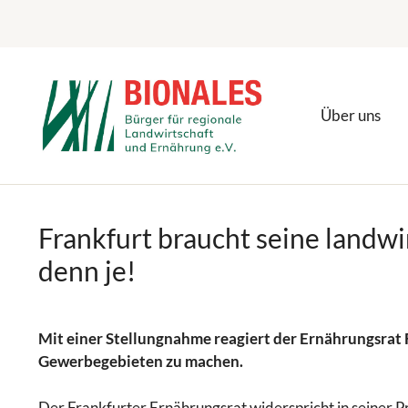
Zum
Inhalt
springen
Über uns
Frankfurt braucht seine landw
denn je!
Mit einer Stellungnahme reagiert der Ernährungsrat
Gewerbegebieten zu machen.
Der Frankfurter Ernährungsrat widerspricht in seiner 