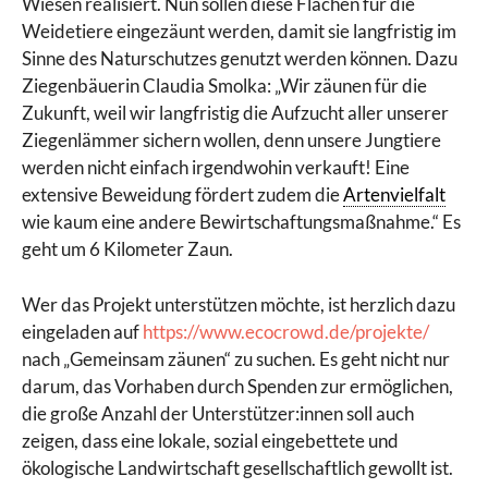
Wiesen realisiert. Nun sollen diese Flächen für die
Weidetiere eingezäunt werden, damit sie langfristig im
Sinne des Naturschutzes genutzt werden können. Dazu
Ziegenbäuerin Claudia Smolka: „Wir zäunen für die
Zukunft, weil wir langfristig die Aufzucht aller unserer
Ziegenlämmer sichern wollen, denn unsere Jungtiere
werden nicht einfach irgendwohin verkauft! Eine
extensive Beweidung fördert zudem die
Artenvielfalt
wie kaum eine andere Bewirtschaftungsmaßnahme.“ Es
geht um 6 Kilometer Zaun.
Wer das Projekt unterstützen möchte, ist herzlich dazu
eingeladen auf
https://www.ecocrowd.de/projekte/
nach „Gemeinsam zäunen“ zu suchen. Es geht nicht nur
darum, das Vorhaben durch Spenden zur ermöglichen,
die große Anzahl der Unterstützer:innen soll auch
zeigen, dass eine lokale, sozial eingebettete und
ökologische Landwirtschaft gesellschaftlich gewollt ist.