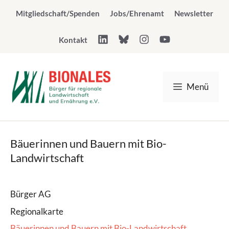
Zum
Mitgliedschaft/Spenden
Jobs/Ehrenamt
Newsletter
Inhalt
springen
Kontakt
Menü
Bäuerinnen und Bauern mit Bio-
Landwirtschaft
Bürger AG
Regionalkarte
Bäuerinnen und Bauern mit Bio-Landwirtschaft