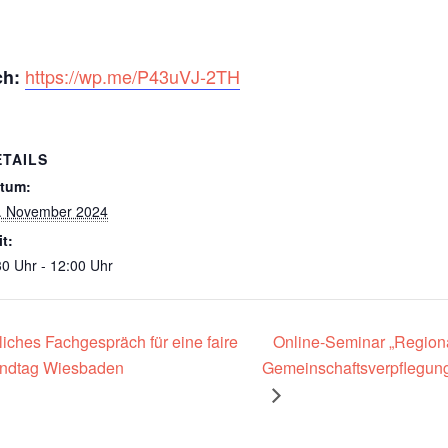
https://wp.me/P43uVJ-2TH
ch:
ETAILS
tum:
. November 2024
it:
30 Uhr - 12:00 Uhr
liches Fachgespräch für eine faire
Online-Seminar „Regiona
Landtag Wiesbaden
Gemeinschaftsverpflegung